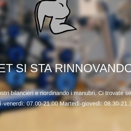
ET SI STA RINNOVAND
tri bilancieri e riordinando i manubri. Ci trovate s
ì-venerdì: 07.00-21.00 Martedì-giovedì: 08.30-21