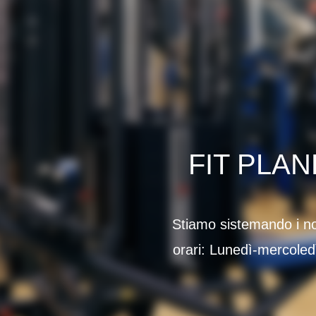
FIT PLAN
Stiamo sistemando i nos
orari: Lunedì-mercoled